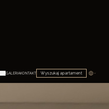
y,
a,
ch
),
za
 i
ne