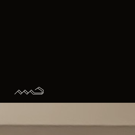
k
P
p
i
u
p
M
p
s
p