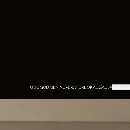
ontekstach.
rzetwarzanie tych danych (identyfikatory, przeglądanie, preferencje, zakup
rogramy lojalnościowe, adresy IP, pocztowe i e-mail, telefon, dokładna lokalizacj
tp.) pozwala rozwijać i oferować Ci usługi, treści, oferty handlowe i reklamy na Twoi
rządzeniach i ekranach (w tym e-mail, poczta, SMS, telefon, audio i wideo
ersonalizować je, mierzyć ich skuteczność i analizować odbiorców.
ożesz „zaakceptować wszystkie” i wycofać swoją zgodę w dowolnym momencie 
omocą ikona „cookie”
. Możesz również "ustawić szczegółowe preferencje",
przeciwić się przetwarzaniom niepodlegającym zgodzie. Te wybory będą waż
rzez 6 miesiące.
powered by
Ustaw swoje wybory
Zaakceptuj wszystkie