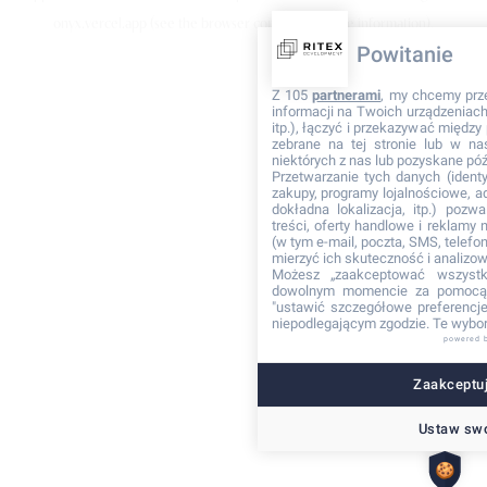
onyx.vercel.app
(see the browser console for more information)
.
Powitanie
Z 105
partnerami
, my chcemy prz
informacji na Twoich urządzeniach 
itp.), łączyć i przekazywać międz
zebrane na tej stronie lub w na
niektórych z nas lub pozyskane póź
Przetwarzanie tych danych (identyf
zakupy, programy lojalnościowe, adr
dokładna lokalizacja, itp.) pozwa
treści, oferty handlowe i reklamy
(w tym e-mail, poczta, SMS, telefon
mierzyć ich skuteczność i analizo
Możesz „zaakceptować wszyst
dowolnym momencie za pomocą 
"ustawić szczegółowe preferencje"
niepodlegającym zgodzie. Te wybor
powered 
Zaakceptuj
Ustaw swo