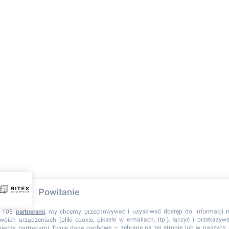
Powitanie
 105
partnerami
, my chcemy przechowywać i uzyskiwać dostęp do informacji 
woich urządzeniach (pliki cookie, piksele w e-mailach, itp.), łączyć i przekazyw
iędzy partnerami Twoje dane osobowe – zebrane na tej stronie lub w naszych 