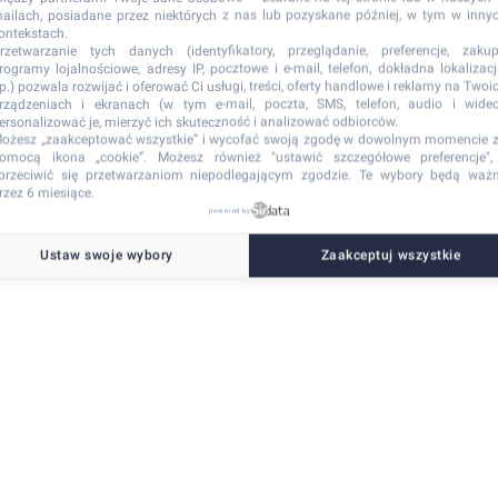
ailach, posiadane przez niektórych z nas lub pozyskane później, w tym w inny
ontekstach.
rzetwarzanie tych danych (identyfikatory, przeglądanie, preferencje, zakup
rogramy lojalnościowe, adresy IP, pocztowe i e-mail, telefon, dokładna lokalizacj
tp.) pozwala rozwijać i oferować Ci usługi, treści, oferty handlowe i reklamy na Twoi
side exception has occurred
while loading
ritex-onyx.vercel.app
(see the browser co
rządzeniach i ekranach (w tym e-mail, poczta, SMS, telefon, audio i wideo
ersonalizować je, mierzyć ich skuteczność i analizować odbiorców.
ożesz „zaakceptować wszystkie” i wycofać swoją zgodę w dowolnym momencie 
omocą ikona „cookie”
. Możesz również "ustawić szczegółowe preferencje",
przeciwić się przetwarzaniom niepodlegającym zgodzie. Te wybory będą waż
rzez 6 miesiące.
powered by
Ustaw swoje wybory
Zaakceptuj wszystkie