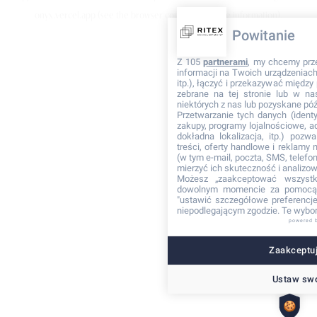
onyx.vercel.app
(see the browser console for more information)
.
Powitanie
Z 105
partnerami
, my chcemy prz
informacji na Twoich urządzeniach 
itp.), łączyć i przekazywać międz
zebrane na tej stronie lub w na
niektórych z nas lub pozyskane póź
Przetwarzanie tych danych (identyf
zakupy, programy lojalnościowe, adr
dokładna lokalizacja, itp.) pozwa
treści, oferty handlowe i reklamy
(w tym e-mail, poczta, SMS, telefon
mierzyć ich skuteczność i analizo
Możesz „zaakceptować wszyst
dowolnym momencie za pomocą 
"ustawić szczegółowe preferencje"
niepodlegającym zgodzie. Te wybor
powered 
Zaakceptuj
Ustaw swo