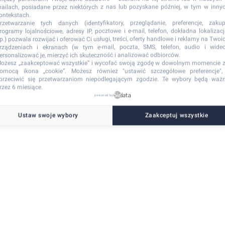
ailach, posiadane przez niektórych z nas lub pozyskane później, w tym w inny
ontekstach.
rzetwarzanie tych danych (identyfikatory, przeglądanie, preferencje, zakup
rogramy lojalnościowe, adresy IP, pocztowe i e-mail, telefon, dokładna lokalizacj
tp.) pozwala rozwijać i oferować Ci usługi, treści, oferty handlowe i reklamy na Twoi
side exception has occurred
while loading
ritex-onyx.vercel.app
(see the browser co
rządzeniach i ekranach (w tym e-mail, poczta, SMS, telefon, audio i wideo
ersonalizować je, mierzyć ich skuteczność i analizować odbiorców.
ożesz „zaakceptować wszystkie” i wycofać swoją zgodę w dowolnym momencie 
omocą ikona „cookie”
. Możesz również "ustawić szczegółowe preferencje",
przeciwić się przetwarzaniom niepodlegającym zgodzie. Te wybory będą waż
rzez 6 miesiące.
powered by
Ustaw swoje wybory
Zaakceptuj wszystkie