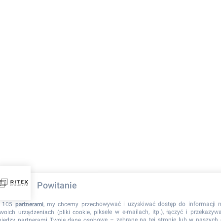
Powitanie
 105
partnerami
, my chcemy przechowywać i uzyskiwać dostęp do informacji 
woich urządzeniach (pliki cookie, piksele w e-mailach, itp.), łączyć i przekazyw
iędzy partnerami Twoje dane osobowe – zebrane na tej stronie lub w naszych 