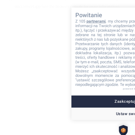
onyx.vercel.app
(see the browser console for more information)
.
Powitanie
Z 105
partnerami
, my chcemy prz
informacji na Twoich urządzeniach 
itp.), łączyć i przekazywać międz
zebrane na tej stronie lub w na
niektórych z nas lub pozyskane póź
Przetwarzanie tych danych (identyf
zakupy, programy lojalnościowe, adr
dokładna lokalizacja, itp.) pozwa
treści, oferty handlowe i reklamy
(w tym e-mail, poczta, SMS, telefon
mierzyć ich skuteczność i analizo
Możesz „zaakceptować wszyst
dowolnym momencie za pomocą 
"ustawić szczegółowe preferencje"
niepodlegającym zgodzie. Te wybor
powered 
Zaakceptuj
Ustaw swo