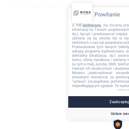
onyx.vercel.app
(see the browser console for more information)
.
Powitanie
Z 105
partnerami
, my chcemy prz
informacji na Twoich urządzeniach 
itp.), łączyć i przekazywać międz
zebrane na tej stronie lub w na
niektórych z nas lub pozyskane póź
Przetwarzanie tych danych (identyf
zakupy, programy lojalnościowe, adr
dokładna lokalizacja, itp.) pozwa
treści, oferty handlowe i reklamy
(w tym e-mail, poczta, SMS, telefon
mierzyć ich skuteczność i analizo
Możesz „zaakceptować wszyst
dowolnym momencie za pomocą 
"ustawić szczegółowe preferencje"
niepodlegającym zgodzie. Te wybor
powered 
Zaakceptuj
Ustaw swo