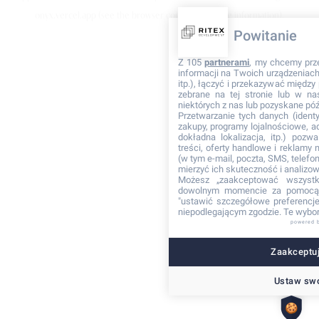
onyx.vercel.app
(see the browser console for more information)
.
Powitanie
Z 105
partnerami
, my chcemy prz
informacji na Twoich urządzeniach 
itp.), łączyć i przekazywać międz
zebrane na tej stronie lub w na
niektórych z nas lub pozyskane póź
Przetwarzanie tych danych (identyf
zakupy, programy lojalnościowe, adr
dokładna lokalizacja, itp.) pozwa
treści, oferty handlowe i reklamy
(w tym e-mail, poczta, SMS, telefon
mierzyć ich skuteczność i analizo
Możesz „zaakceptować wszyst
dowolnym momencie za pomocą 
"ustawić szczegółowe preferencje"
niepodlegającym zgodzie. Te wybor
powered 
Zaakceptuj
Ustaw swo